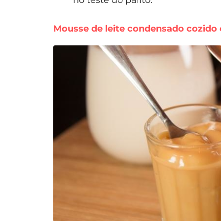
no teste do palito.
Mousse de leite condensado cozido e