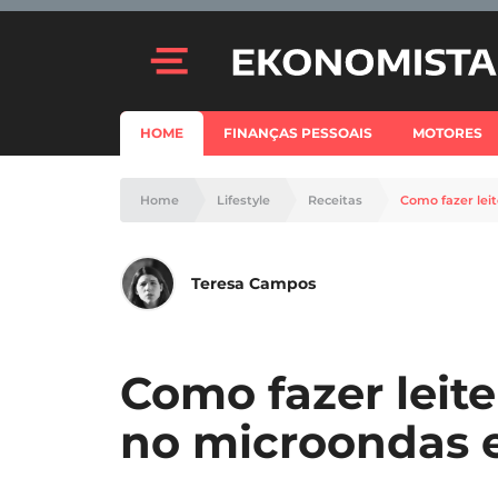
HOME
FINANÇAS PESSOAIS
MOTORES
Home
Lifestyle
Receitas
Como fazer le
Teresa Campos
Como fazer leit
no microondas 