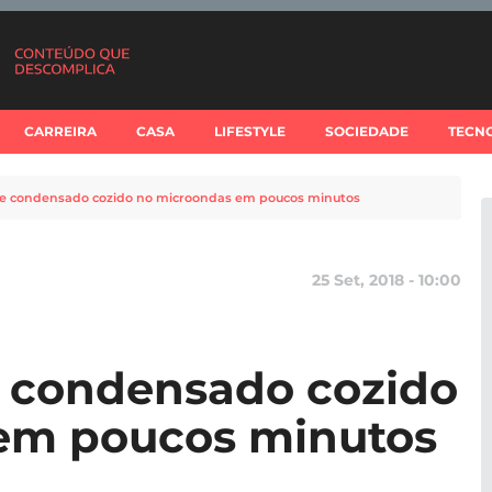
CARREIRA
CASA
LIFESTYLE
SOCIEDADE
TECN
ite condensado cozido no microondas em poucos minutos
25 Set, 2018 - 10:00
e condensado cozido
em poucos minutos