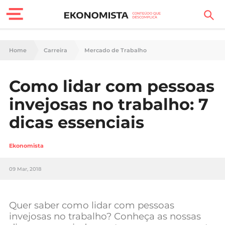
Finanças Pessoais
Home
Carreira
Mercado de Trabalho
Motores
Como lidar com pessoas
Carreira
invejosas no trabalho: 7
Casa
dicas essenciais
Lifestyle
Ekonomista
Sociedade
09 Mar, 2018
Tecnologia
Quer saber como lidar com pessoas
Negócios
invejosas no trabalho? Conheça as nossas