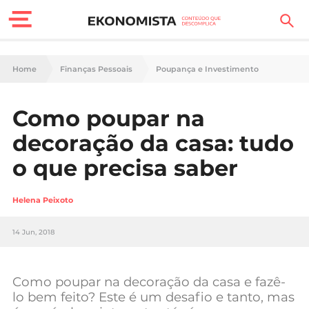
Finanças Pessoais
Home
Finanças Pessoais
Poupança e Investimento
Motores
Como poupar na
Carreira
decoração da casa: tudo
Casa
o que precisa saber
Lifestyle
Helena Peixoto
Sociedade
14 Jun, 2018
Tecnologia
Como poupar na decoração da casa e fazê-
Negócios
lo bem feito? Este é um desafio e tanto, mas