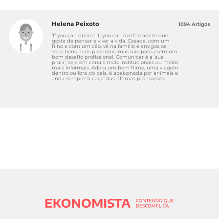
Helena Peixoto
1094 Artigos
‘If you can dream it, you can do it’: é assim que
gosta de pensar e viver a vida. Casada, com um
filho e com um cão, vê na família e amigos os
seus bens mais preciosos, mas não passa sem um
bom desafio profissional. Comunicar é a ‘sua
praia’, seja em canais mais institucionais ou meios
mais informais. Adora um bom filme, uma viagem
dentro ou fora do país, é apaixonada por animais e
anda sempre ‘à caça’ das últimas promoções.