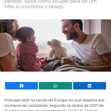
perdido. Saiba como poupar para ter um
Mundial 2026
filho e concretize o desejo.
Facebook
WhatsApp
Li
Portugal está na cauda da Europa no que respeita aos
números da natalidade. Segundo os dados de 2017 do
Eurostat (centro de estatísticas da União Europeia),