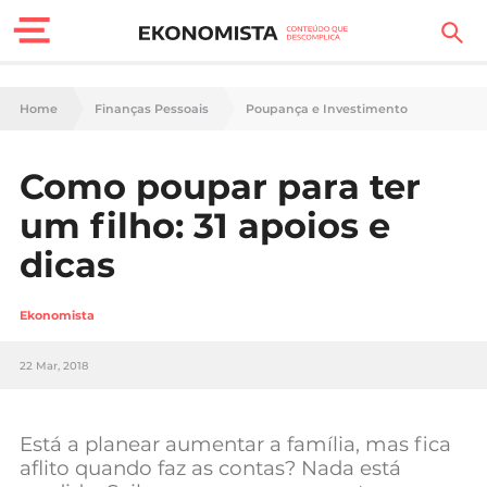
Finanças Pessoais
Home
Finanças Pessoais
Poupança e Investimento
Motores
Como poupar para ter
Carreira
um filho: 31 apoios e
Casa
dicas
Lifestyle
Ekonomista
Sociedade
22 Mar, 2018
Tecnologia
Está a planear aumentar a família, mas fica
Negócios
aflito quando faz as contas? Nada está