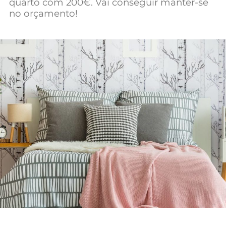
quarto com 200€. Vai conseguir manter-se
Mundial 2026
no orçamento!