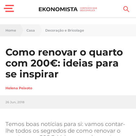
Finanças Pessoais
Home
Casa
Decoração e Bricolage
Motores
Como renovar o quarto
Carreira
com 200€: ideias para
Casa
se inspirar
Lifestyle
Helena Peixoto
Sociedade
26 Jun, 2018
Tecnologia
Temos boas notícias para si: vamos contar-
Negócios
lhe todos os segredos de como renovar o