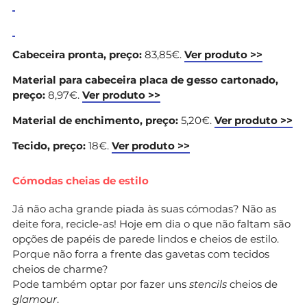
Cabeceira pronta, preço:
83,85€.
Ver produto >>
Material para cabeceira placa de gesso cartonado,
preço:
8,97€.
Ver produto >>
Material de enchimento, preço:
5,20€.
Ver produto >>
Tecido, preço:
18€.
Ver produto >>
Cómodas cheias de estilo
Já não acha grande piada às suas cómodas? Não as
deite fora, recicle-as! Hoje em dia o que não faltam são
opções de papéis de parede lindos e cheios de estilo.
Porque não forra a frente das gavetas com tecidos
cheios de charme?
Pode também optar por fazer uns
stencils
cheios de
glamour
.