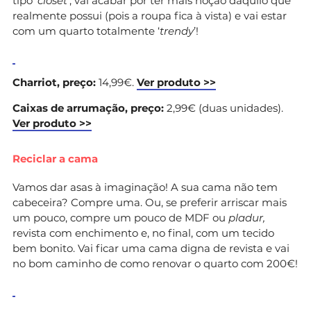
tipo ‘
closet
’, vai acabar por ter mais noção daquilo que
realmente possui (pois a roupa fica à vista) e vai estar
com um quarto totalmente ‘
trendy
’!
Charriot, preço:
14,99€.
Ver produto >>
Caixas de arrumação, preço:
2,99€ (duas unidades).
Ver produto >>
Reciclar a cama
Vamos dar asas à imaginação! A sua cama não tem
cabeceira? Compre uma. Ou, se preferir arriscar mais
um pouco, compre um pouco de MDF ou
pladur,
revista com enchimento e, no final, com um tecido
bem bonito. Vai ficar uma cama digna de revista e vai
no bom caminho de como renovar o quarto com 200€!