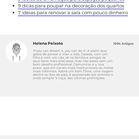
9 dicas para poupar na decoração dos quartos
7 ideias para renovar a sala com pouco dinheiro
Helena Peixoto
1094 Artigos
‘If you can dream it, you can do it’: é assim que
gosta de pensar e viver a vida. Casada, com um
filho e com um cão, vê na família e amigos os
seus bens mais preciosos, mas não passa sem um
bom desafio profissional. Comunicar é a ‘sua
praia’, seja em canais mais institucionais ou meios
mais informais. Adora um bom filme, uma viagem
dentro ou fora do país, é apaixonada por animais e
anda sempre ‘à caça’ das últimas promoções.