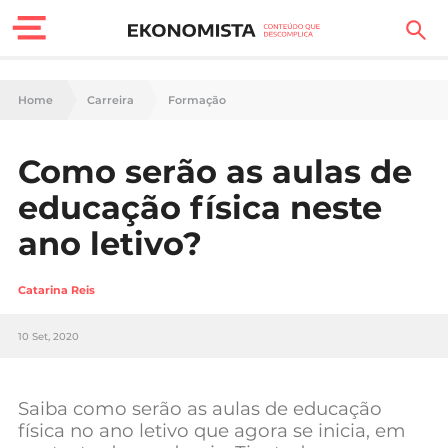
Finanças Pessoais
Home
Carreira
Formação
Motores
Como serão as aulas de
Carreira
educação física neste
Casa
ano letivo?
Lifestyle
Catarina Reis
Sociedade
10 Set, 2020
Tecnologia
Saiba como serão as aulas de educação
Negócios
física no ano letivo que agora se inicia, em