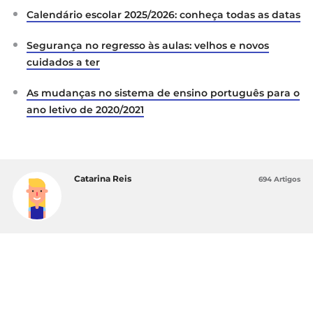
Educação Física e do Desporto Escolar
Calendário escolar 2025/2026: conheça todas as datas
DGE:
Orientações para a Realização em Regime
Presencial das Aulas Práticas de Educação Física
Segurança no regresso às aulas: velhos e novos
cuidados a ter
As mudanças no sistema de ensino português para o
ano letivo de 2020/2021
Catarina Reis
694 Artigos