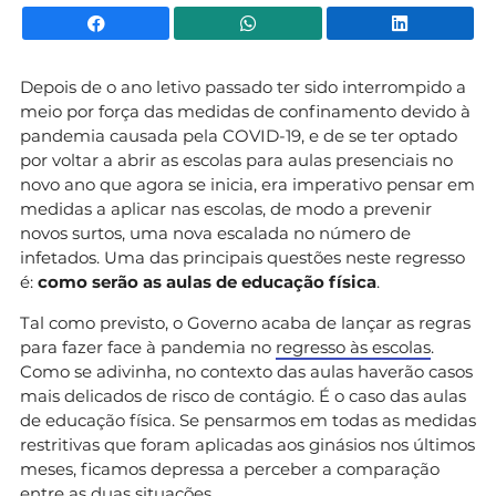
Facebook
WhatsApp
Li
Depois de o ano letivo passado ter sido interrompido a
meio por força das medidas de confinamento devido à
pandemia causada pela COVID-19, e de se ter optado
por voltar a abrir as escolas para aulas presenciais no
novo ano que agora se inicia, era imperativo pensar em
medidas a aplicar nas escolas, de modo a prevenir
novos surtos, uma nova escalada no número de
infetados. Uma das principais questões neste regresso
é:
como serão as aulas de educação física
.
Tal como previsto, o Governo acaba de lançar as regras
para fazer face à pandemia no
regresso às escolas
.
Como se adivinha, no contexto das aulas haverão casos
mais delicados de risco de contágio. É o caso das aulas
de educação física. Se pensarmos em todas as medidas
restritivas que foram aplicadas aos ginásios nos últimos
meses, ficamos depressa a perceber a comparação
entre as duas situações.