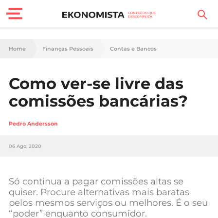
Finanças Pessoais
Home
Finanças Pessoais
Contas e Bancos
Motores
Como ver-se livre das
Carreira
comissões bancárias?
Casa
Pedro Andersson
Lifestyle
06 Ago, 2020
Sociedade
Tecnologia
Só continua a pagar comissões altas se
quiser. Procure alternativas mais baratas
pelos mesmos serviços ou melhores. É o seu
Negócios
“poder” enquanto consumidor.