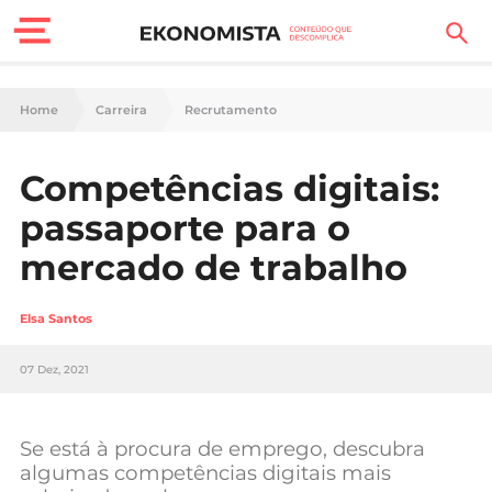
Finanças Pessoais
Home
Carreira
Recrutamento
Motores
Competências digitais:
Carreira
passaporte para o
Casa
mercado de trabalho
Lifestyle
Elsa Santos
Sociedade
07 Dez, 2021
Tecnologia
Se está à procura de emprego, descubra
Negócios
algumas competências digitais mais