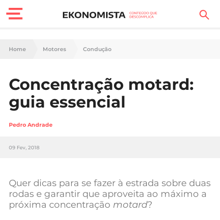
Finanças Pessoais
Home
Motores
Condução
Motores
Concentração motard:
Carreira
guia essencial
Casa
Pedro Andrade
Lifestyle
09 Fev, 2018
Sociedade
Tecnologia
Quer dicas para se fazer à estrada sobre duas
rodas e garantir que aproveita ao máximo a
próxima concentração
motard
?
Negócios