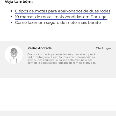
Veja também:
8 tipos de motas para apaixonados de duas rodas
10 marcas de motas mais vendidas em Portugal
Como fazer um seguro de moto mais barato
Pedro Andrade
334 Artigos
O amor à voz e às palavras levou-o, desde sempre, à
rádio. Entrega-se à escrita (mais ou menos) criativa
sem nunca esquecer a paixão pelo mar, pela boa
comida e pelos serões rodeado da família e amigos.