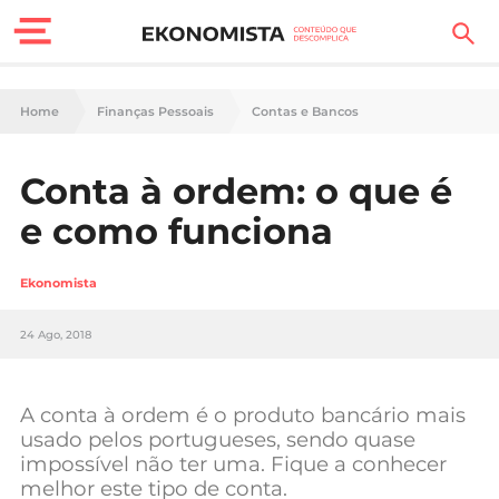
Finanças Pessoais
Home
Finanças Pessoais
Contas e Bancos
Motores
Conta à ordem: o que é
Carreira
e como funciona
Casa
Ekonomista
Lifestyle
24 Ago, 2018
Sociedade
Tecnologia
A conta à ordem é o produto bancário mais
usado pelos portugueses, sendo quase
impossível não ter uma. Fique a conhecer
Negócios
melhor este tipo de conta.