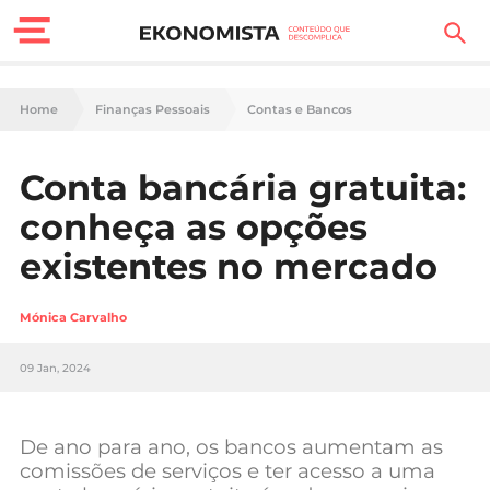
Finanças Pessoais
Home
Finanças Pessoais
Contas e Bancos
Motores
Conta bancária gratuita:
Carreira
conheça as opções
Casa
existentes no mercado
Lifestyle
Mónica Carvalho
Sociedade
09 Jan, 2024
Tecnologia
De ano para ano, os bancos aumentam as
Negócios
comissões de serviços e ter acesso a uma