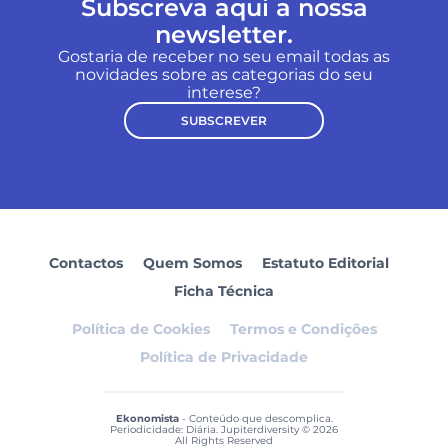
Subscreva aqui a nossa
newsletter.
Gostaria de receber no seu email todas as
novidades sobre as categorias do seu
interese?
SUBSCREVER
Contactos
Quem Somos
Estatuto Editorial
Ficha Técnica
Política de Cookies
Termos e Condições
Política de Privacidade
Ekonomista
- Conteúdo que descomplica.
Periodicidade: Diária. Jupiterdiversity © 2026
All Rights Reserved