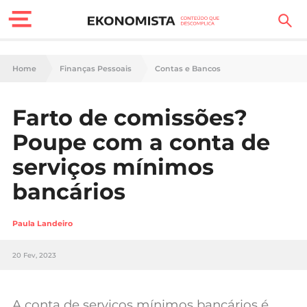
Finanças Pessoais
Home
Finanças Pessoais
Contas e Bancos
Motores
Farto de comissões?
Carreira
Poupe com a conta de
Casa
serviços mínimos
bancários
Lifestyle
Sociedade
Paula Landeiro
Tecnologia
20 Fev, 2023
Negócios
A conta de serviços mínimos bancários é