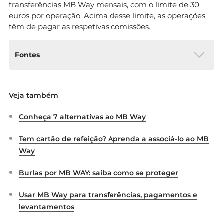
transferências MB Way mensais, com o limite de 30
euros por operação. Acima desse limite, as operações
têm de pagar as respetivas comissões.
Fontes
Diário da República Eletrónico:
Lei n.º
Veja também
53/2020
Estabelece normas de proteção do
consumidor de serviços financeiros
Conheça 7 alternativas ao MB Way
Diário da República Eletrónico:
Lei n.º
44/2020
(alteração ao Decreto-Lei n.º 27-
Tem cartão de refeição? Aprenda a associá-lo ao MB
C/2000, que cria o sistema de acesso aos
Way
serviços mínimos bancários)
Burlas por MB WAY: saiba como se proteger
Jornal Oficial da União
Europeia:
Regulamento (UE)
Usar MB Way para transferências, pagamentos e
2015/751
relativo às taxas de intercâmbio
levantamentos
aplicáveis a operações de pagamento
baseadas em cartões