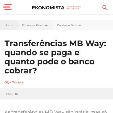
Finanças Pessoais
Home
Finanças Pessoais
Contas e Bancos
Motores
Transferências MB Way:
Carreira
quando se paga e
Casa
quanto pode o banco
cobrar?
Lifestyle
Sociedade
Olga Teixeira
Tecnologia
13 Abr, 2021
Negócios
As transferências MB Way são grátis, mas só