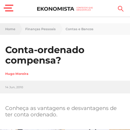
Finanças Pessoais
Home
Finanças Pessoais
Contas e Bancos
Motores
Conta-ordenado
Carreira
compensa?
Casa
Hugo Moreira
Lifestyle
14 Jun, 2010
Sociedade
Tecnologia
Conheça as vantagens e desvantagens de
ter conta ordenado.
Negócios