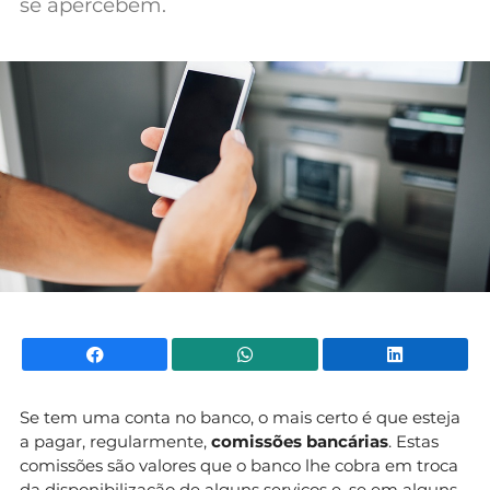
se apercebem.
Mundial 2026
Facebook
WhatsApp
Li
Se tem uma conta no banco, o mais certo é que esteja
a pagar, regularmente,
comissões bancárias
. Estas
comissões são valores que o banco lhe cobra em troca
da disponibilização de alguns serviços e, se em alguns