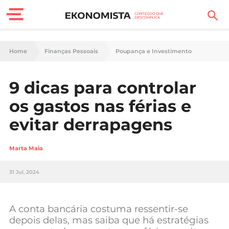
Finanças Pessoais
Home
Finanças Pessoais
Poupança e Investimento
Motores
9 dicas para controlar
Carreira
os gastos nas férias e
Casa
evitar derrapagens
Lifestyle
Marta Maia
Sociedade
31 Jul, 2024
Tecnologia
A conta bancária costuma ressentir-se
Negócios
depois delas, mas saiba que há estratégias