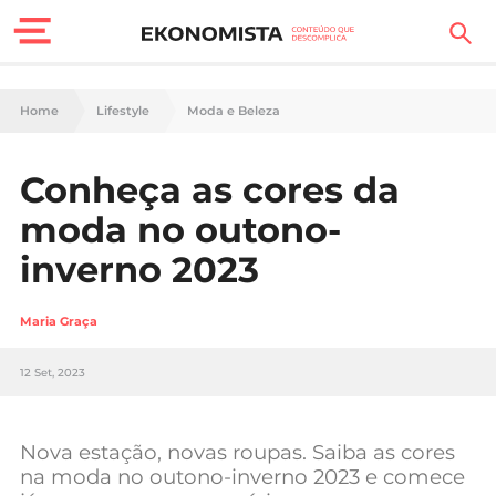
Finanças Pessoais
Home
Lifestyle
Moda e Beleza
Motores
Conheça as cores da
Carreira
moda no outono-
Casa
inverno 2023
Lifestyle
Maria Graça
Sociedade
12 Set, 2023
Tecnologia
Nova estação, novas roupas. Saiba as cores
Negócios
na moda no outono-inverno 2023 e comece