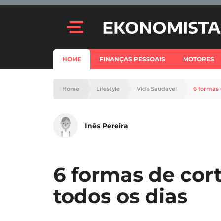
HOME
FINANÇAS PESSOAIS
MOTORES
Home
Lifestyle
Vida Saudável
6 formas 
Inês Pereira
6 formas de cort
todos os dias