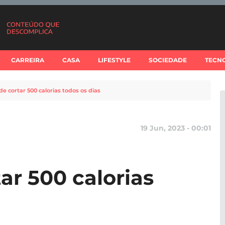
CARREIRA
CASA
LIFESTYLE
SOCIEDADE
TECN
de cortar 500 calorias todos os dias
19 Jun, 2023 - 00:01
ar 500 calorias