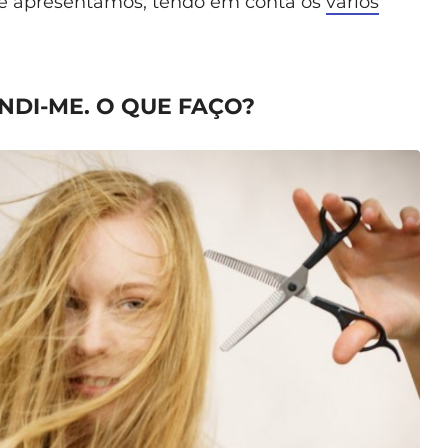
he apresentamos, tendo em conta os
vários
NDI-ME. O QUE FAÇO?