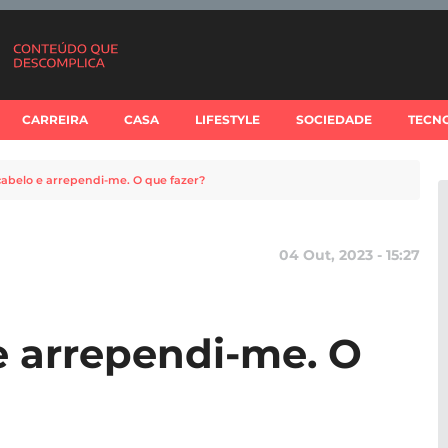
CARREIRA
CASA
LIFESTYLE
SOCIEDADE
TECN
cabelo e arrependi-me. O que fazer?
04 Out, 2023 - 15:27
 e arrependi-me. O