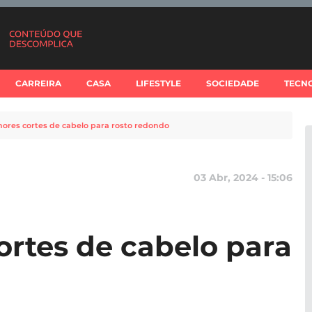
CARREIRA
CASA
LIFESTYLE
SOCIEDADE
TECN
hores cortes de cabelo para rosto redondo
03 Abr, 2024 - 15:06
ortes de cabelo para