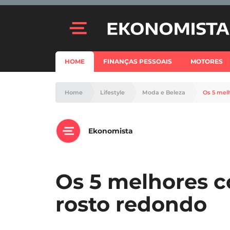
HOME
FINANÇAS PESSOAIS
MOTORES
Home
Lifestyle
Moda e Beleza
Os 5 mel
Ekonomista
Os 5 melhores c
rosto redondo