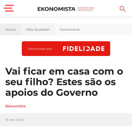
Finanças Pessoais
Home
Vida Saudável
Coronavírus
Motores
Patrocinado por:
Carreira
Casa
Vai ficar em casa com o
seu filho? Estes são os
Lifestyle
apoios do Governo
Sociedade
Ekonomista
Tecnologia
13 Mar, 2020
Negócios