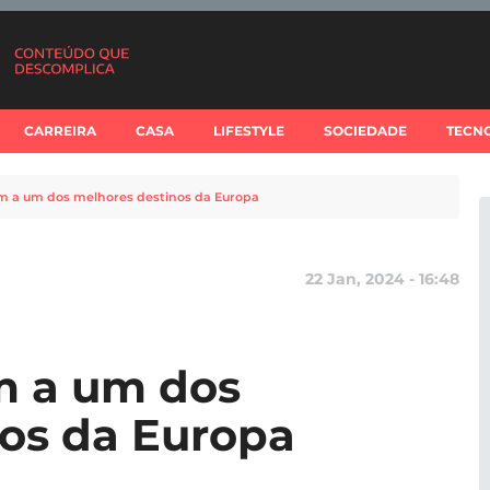
CARREIRA
CASA
LIFESTYLE
SOCIEDADE
TECN
em a um dos melhores destinos da Europa
22 Jan, 2024 - 16:48
m a um dos
os da Europa