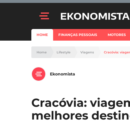
HOME
FINANÇAS PESSOAIS
MOTORES
Home
Lifestyle
Viagens
Cracóvia: viag
Ekonomista
Cracóvia: viage
melhores destin