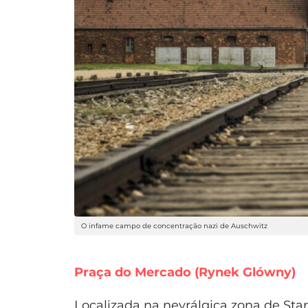
O infame campo de concentração nazi de Auschwitz
Praça do Mercado (Rynek Glówny)
Localizada na nevrálgica zona de Star