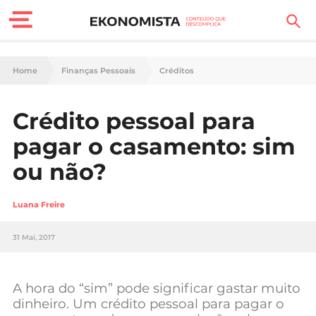
Finanças Pessoais
Home
Finanças Pessoais
Créditos
Motores
Crédito pessoal para
Carreira
pagar o casamento: sim
Casa
ou não?
Lifestyle
Luana Freire
Sociedade
31 Mai, 2017
Tecnologia
A hora do “sim” pode significar gastar muito
Negócios
dinheiro. Um crédito pessoal para pagar o