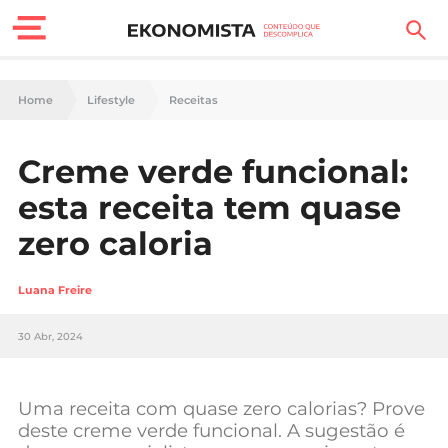
Finanças Pessoais
Home
Lifestyle
Receitas
Motores
Creme verde funcional:
Carreira
esta receita tem quase
Casa
zero caloria
Lifestyle
Luana Freire
Sociedade
30 Abr, 2024
Tecnologia
Uma receita com quase zero calorias? Prove
Negócios
deste creme verde funcional. A sugestão é