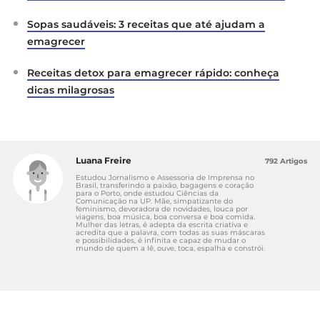
Sopas saudáveis: 3 receitas que até ajudam a
emagrecer
Receitas detox para emagrecer rápido: conheça
dicas milagrosas
Luana Freire
792 Artigos
Estudou Jornalismo e Assessoria de Imprensa no
Brasil, transferindo a paixão, bagagens e coração
para o Porto, onde estudou Ciências da
Comunicação na UP. Mãe, simpatizante do
feminismo, devoradora de novidades, louca por
viagens, boa música, boa conversa e boa comida.
Mulher das letras, é adepta da escrita criativa e
acredita que a palavra, com todas as suas máscaras
e possibilidades, é infinita e capaz de mudar o
mundo de quem a lê, ouve, toca, espalha e constrói.