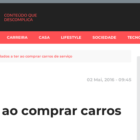
CARREIRA
CASA
LIFESTYLE
SOCIEDADE
TECN
dados a ter ao comprar carros de serviço
02 Mai, 2016 - 09:45
r ao comprar carros