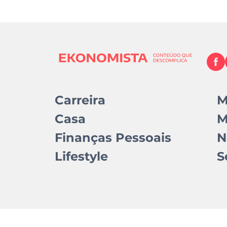
Carreira
M
Casa
M
Finanças Pessoais
N
Lifestyle
S