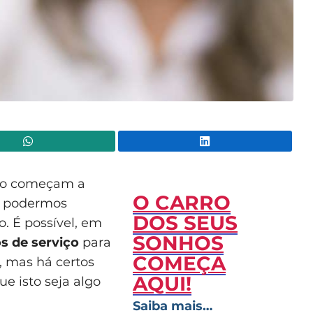
WhatsApp
Lin
ndo começam a
O CARRO
a podermos
DOS SEUS
. É possível, em
SONHOS
s de serviço
para
COMEÇA
, mas há certos
AQUI!
ue isto seja algo
Saiba mais…