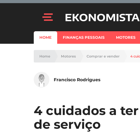
HOME
FINANÇAS PESSOAIS
MOTORES
Home
Motores
Comprar e vender
4 cui
Francisco Rodrigues
4 cuidados a te
de serviço