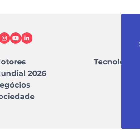
otores
Tecnologia
undial 2026
egócios
ociedade