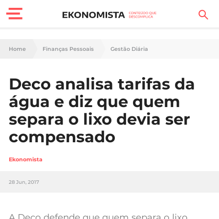
Finanças Pessoais
Home
Finanças Pessoais
Gestão Diária
Motores
Deco analisa tarifas da
Carreira
água e diz que quem
Casa
separa o lixo devia ser
compensado
Lifestyle
Sociedade
Ekonomista
Tecnologia
28 Jun, 2017
Negócios
A Deco defende que quem separa o lixo