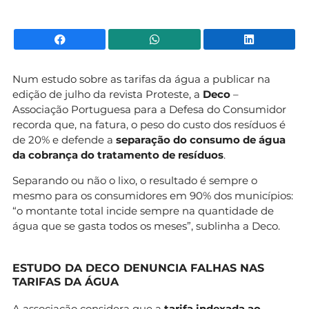
Facebook
WhatsApp
Li
Num estudo sobre as tarifas da água a publicar na
edição de julho da revista Proteste, a
Deco
–
Associação Portuguesa para a Defesa do Consumidor
recorda que, na fatura, o peso do custo dos resíduos é
de 20% e defende a
separação do consumo de água
da cobrança do tratamento de resíduos
.
Separando ou não o lixo, o resultado é sempre o
mesmo para os consumidores em 90% dos municípios:
“o montante total incide sempre na quantidade de
água que se gasta todos os meses”, sublinha a Deco.
ESTUDO DA DECO DENUNCIA FALHAS NAS
TARIFAS DA ÁGUA
A associação considera que a
tarifa indexada ao