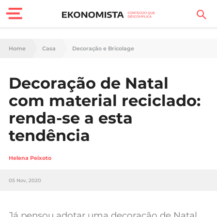
Finanças Pessoais
Home
Casa
Decoração e Bricolage
Motores
Decoração de Natal
Carreira
com material reciclado:
Casa
renda-se a esta
tendência
Lifestyle
Sociedade
Helena Peixoto
Tecnologia
05 Nov, 2020
Negócios
Já pensou adotar uma decoração de Natal