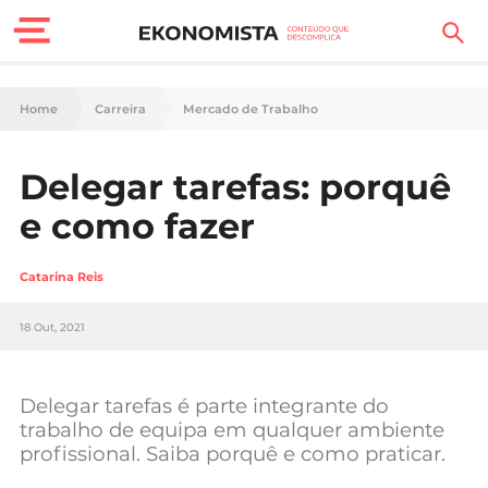
Finanças Pessoais
Home
Carreira
Mercado de Trabalho
Motores
Delegar tarefas: porquê
Carreira
e como fazer
Casa
Catarina Reis
Lifestyle
18 Out, 2021
Sociedade
Tecnologia
Delegar tarefas é parte integrante do
trabalho de equipa em qualquer ambiente
profissional. Saiba porquê e como praticar.
Negócios