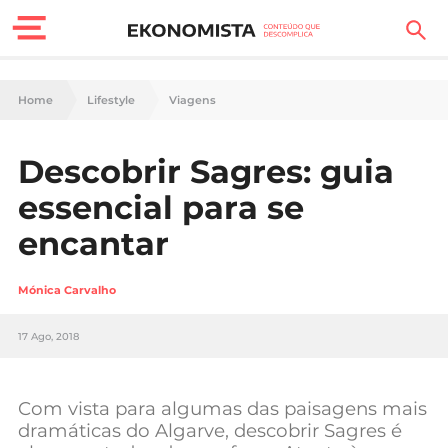
Finanças Pessoais
Home
Lifestyle
Viagens
Motores
Descobrir Sagres: guia
Carreira
essencial para se
Casa
encantar
Lifestyle
Mónica Carvalho
Sociedade
17 Ago, 2018
Tecnologia
Com vista para algumas das paisagens mais
Negócios
dramáticas do Algarve, descobrir Sagres é