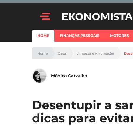
HOME
FINANÇAS PESSOAIS
MOTORES
Home
Casa
Limpeza e Arrumação
Desen
Mónica Carvalho
Desentupir a san
dicas para evit