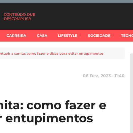
CARREIRA
CASA
LIFESTYLE
SOCIEDADE
TECN
tupir a sanita: como fazer e dicas para evitar entupimentos
06 Dez, 2023 - 11:40
ita: como fazer e
ar entupimentos