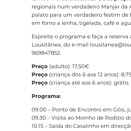
regionais num verdadeiro Manjar da A
palato para um verdadeiro festim de 
em forno a lenha, tigelada, café e ag
Espreite o programa e faça a reserva a
Lousitânea, do e-mail
lousitanea@lou
969847852.
Preço
(adulto): 17,50€
Preço
(criança dos 6 aos 12 anos): 8,7
Preço
(criança até aos 6 anos): grátis
Programa:
09.00 – Ponto de Encontro em Góis, j
09.30 – Visita ao Moinho de Rodízio d
10.15 – Saída do Casalinho em direcç