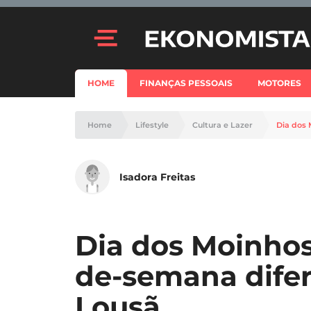
HOME
FINANÇAS PESSOAIS
MOTORES
Home
Lifestyle
Cultura e Lazer
Dia dos 
Isadora Freitas
Dia dos Moinhos
de-semana difer
Lousã