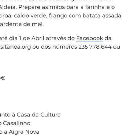
ldeia. Prepare as mãos para a farinha e o
broa, caldo verde, frango com batata assada
uardente de mel.
té dia 1 de Abril através do
Facebook
da
sitanea.org
ou dos números 235 778 644 ou
5€
unto à Casa da Cultura
o Casalinho
ão a Aigra Nova