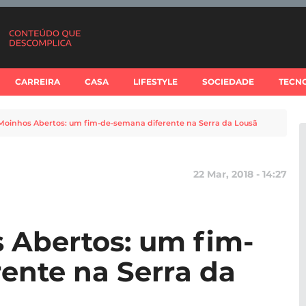
CARREIRA
CASA
LIFESTYLE
SOCIEDADE
TECN
Moinhos Abertos: um fim-de-semana diferente na Serra da Lousã
22 Mar, 2018 - 14:27
 Abertos: um fim-
ente na Serra da