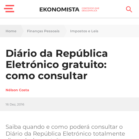
Finanças Pessoais
Home
Finanças Pessoais
Impostos e Leis
Motores
Diário da República
Carreira
Eletrónico gratuito:
Casa
como consultar
Lifestyle
Nélson Costa
Sociedade
16 Dez, 2016
Tecnologia
Saiba quando e como poderá consultar o
Negócios
Diário da República Eletrónico totalmente