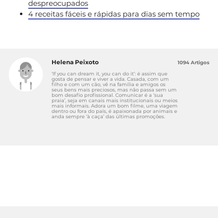
despreocupados
4 receitas fáceis e rápidas para dias sem tempo
Helena Peixoto
1094 Artigos
‘If you can dream it, you can do it’: é assim que
gosta de pensar e viver a vida. Casada, com um
filho e com um cão, vê na família e amigos os
seus bens mais preciosos, mas não passa sem um
bom desafio profissional. Comunicar é a ‘sua
praia’, seja em canais mais institucionais ou meios
mais informais. Adora um bom filme, uma viagem
dentro ou fora do país, é apaixonada por animais e
anda sempre ‘à caça’ das últimas promoções.