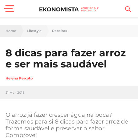
Finanças Pessoais
Home
Lifestyle
Receitas
Motores
8 dicas para fazer arroz
Carreira
e ser mais saudável
Casa
Helena Peixoto
Lifestyle
21 Mar, 2018
Sociedade
Tecnologia
O arroz já fazer crescer água na boca?
Trazemos para si 8 dicas para fazer arroz de
forma saudável e preservar o sabor.
Negócios
Comprove!