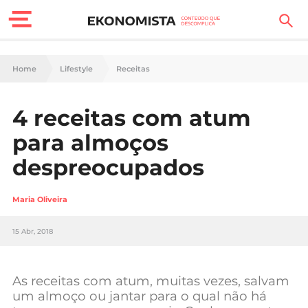
Finanças Pessoais
Home
Lifestyle
Receitas
Motores
4 receitas com atum
Carreira
para almoços
Casa
despreocupados
Lifestyle
Maria Oliveira
Sociedade
15 Abr, 2018
Tecnologia
As receitas com atum, muitas vezes, salvam
Negócios
um almoço ou jantar para o qual não há