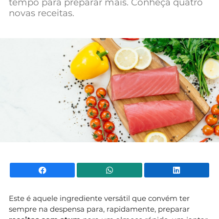
tempo para preparar mais. Conheça quatro
Mundial 2026
novas receitas.
Facebook
WhatsApp
Li
Este é aquele ingrediente versátil que convém ter
sempre na despensa para, rapidamente, preparar