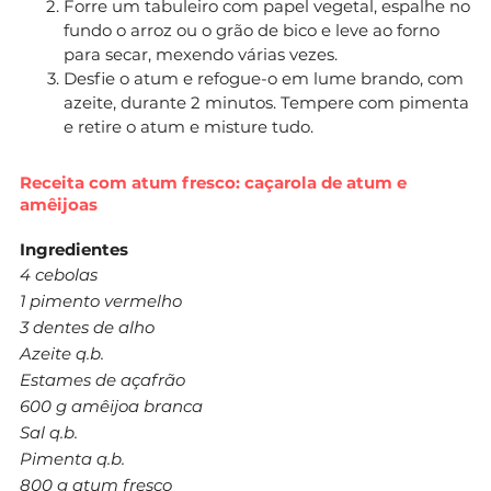
Forre um tabuleiro com papel vegetal, espalhe no
fundo o arroz ou o grão de bico e leve ao forno
para secar, mexendo várias vezes.
Desfie o atum e refogue-o em lume brando, com
azeite, durante 2 minutos. Tempere com pimenta
e retire o atum e misture tudo.
Receita com atum fresco: caçarola de atum e
amêijoas
Ingredientes
4 cebolas
1 pimento vermelho
3 dentes de alho
Azeite q.b.
Estames de açafrão
600 g amêijoa branca
Sal q.b.
Pimenta q.b.
800 g atum fresco