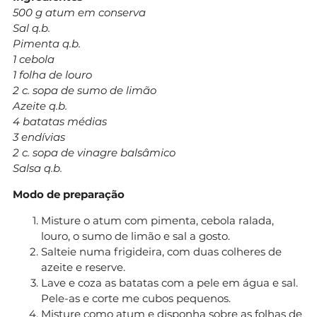
500 g atum em conserva
Sal q.b.
Pimenta q.b.
1 cebola
1 folha de louro
2 c. sopa de sumo de limão
Azeite q.b.
4 batatas médias
3 endívias
2 c. sopa de vinagre balsâmico
Salsa q.b.
Modo de preparação
Misture o atum com pimenta, cebola ralada,
louro, o sumo de limão e sal a gosto.
Salteie numa frigideira, com duas colheres de
azeite e reserve.
Lave e coza as batatas com a pele em água e sal.
Pele-as e corte me cubos pequenos.
Misture como atum e disponha sobre as folhas de