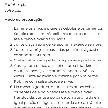
Farinha q.b.
Salsa q.b.
Modo de preparação
Lamine os alhos e pique as cebolas e os pimentos.
Salteie tudo com três colheres de sopa de azeite
até a cebola ficar translúcida.
Junte o açafrão e deixe apurar mexendo sempre.
Junte as amêijoas (passadas por várias águas) e
cozinhe até abrirem.
Corte o atum em pedaços e passe-os por farinha.
Aqueça um pouco de azeite numa frigideira e
doure os pedaços de atum, virando-os várias
vezes. Junte ao molho e cozinhe por 5 minutos.
Polvilhe com salsa picada e sirva.
Na mesma gordura, doure as restantes cebolas e
os dentes de alho picados até a cebola ficar
translúcida. Junte a polpa de tomate diluída em
igual porção de água, a mostarda e o caril. Junte
o atum e apure 5 minutos em lume brando. Sirva