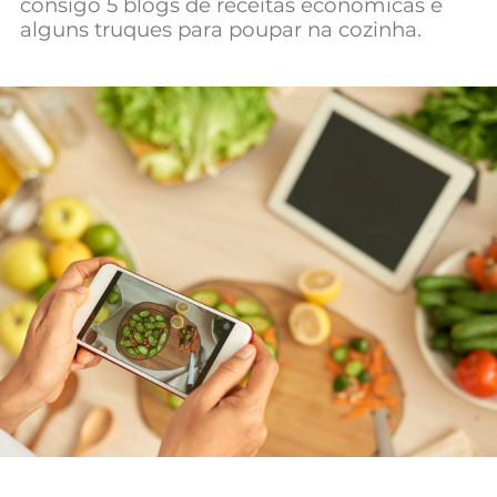
consigo 5 blogs de receitas económicas e
Mundial 2026
alguns truques para poupar na cozinha.