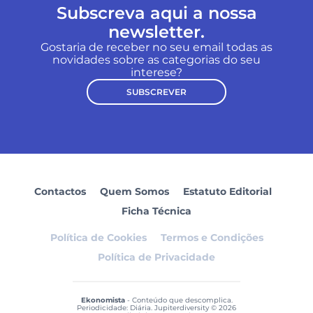
Subscreva aqui a nossa
newsletter.
Gostaria de receber no seu email todas as
novidades sobre as categorias do seu
interese?
SUBSCREVER
Contactos
Quem Somos
Estatuto Editorial
Ficha Técnica
Política de Cookies
Termos e Condições
Política de Privacidade
Ekonomista
- Conteúdo que descomplica.
Periodicidade: Diária. Jupiterdiversity © 2026