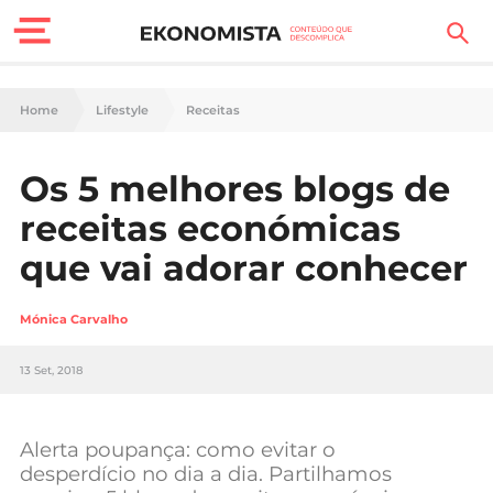
Finanças Pessoais
Home
Lifestyle
Receitas
Motores
Os 5 melhores blogs de
Carreira
receitas económicas
Casa
que vai adorar conhecer
Lifestyle
Mónica Carvalho
Sociedade
13 Set, 2018
Tecnologia
Alerta poupança: como evitar o
Negócios
desperdício no dia a dia. Partilhamos