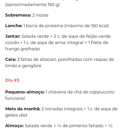
(aproximadamente 150 g)
Sobremesa:
2 nozes
Lanche:
1 barra de proteína (máximo de 150 kcal)
Jantar:
Salada verde + 2 c. de sopa de feijão verde
cozido + 1 c. de sopa de arroz integral + 1 filete de
frango grelhado
Ceia:
3 fatias de abacaxi, polvilhadas com raspas de
limão e gengibre
Dia #3
Pequeno-almoço:
1 chávena de chá de
cappuccino
funcional
Meio da manhã:
2 torradas integrais + 1 c. de sopa de
geleia
diet
Almoço:
Salada verde + ¼ de pimento fatiado + ½