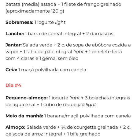
batata (média) assada + 1 filete de frango grelhado
(aproximadamente 120 g)
Sobremesa:
1 iogurte
light
Lanche:
1 barra de cereal integral + 2 damascos
Jantar:
Salada verde + 2 c. de sopa de abóbora cozida a
vapor + 1 fatia de pão integral
light
+ 1 omelete feita
com 4 claras e 1 gema, sem óleo
Ceia:
1 maçã polvilhada com canela
Dia #4
Pequeno-almoço:
1 iogurte
light
+ 3 bolachas integrais
de água e sal + 1 cubo de requeijão
light
Meio da manhã:
1 banana/maçã polvilhada com canela
Almoço:
Salada verde + ¼ de courgette grelhada + 2 c.
de sopa de arroz integral + 1 bife grelhado