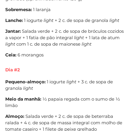
Sobremesa:
1 laranja
Lanche:
1 iogurte
light
+ 2 c. de sopa de granola
light
Jantar:
Salada verde + 2 c. de sopa de bróculos cozidos
a vapor + 1 fatia de pão integral
light
+ 1 lata de atum
light
com 1 c. de sopa de maionese
light
Ceia:
6 morangos
Dia #2
Pequeno-almoço:
1 iogurte
light
+ 3 c. de sopa de
granola
light
Meio da manhã:
½ papaia regada com o sumo de ½
limão
Almoço:
Salada verde + 2 c. de sopa de beterraba
ralada + 4 c. de sopa de massa integral com molho de
tomate caseiro + 1 filete de peixe grelhado