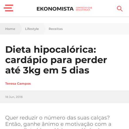
Finanças Pessoais
Home
Lifestyle
Receitas
Motores
Dieta hipocalórica:
Carreira
cardápio para perder
Casa
até 3kg em 5 dias
Lifestyle
Teresa Campos
Sociedade
18 Jun, 2018
Tecnologia
Quer reduzir o número das suas calças?
Negócios
Então, ganhe ânimo e motivação com a