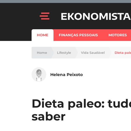
HOME
FINANÇAS PESSOAIS
MOTORES
Home
Lifestyle
Vida Saudável
Dieta pal
Helena Peixoto
Dieta paleo: tud
saber