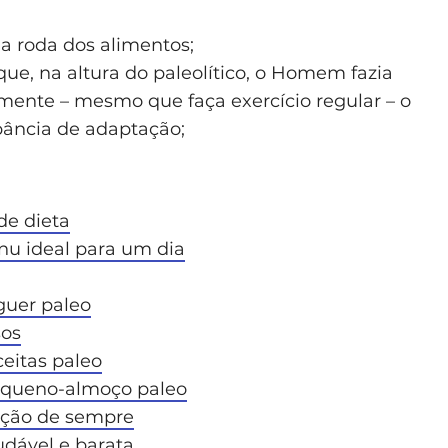
a roda dos alimentos;
que, na altura do paleolítico, o Homem fazia
mente – mesmo que faça exercício regular – o
pância de adaptação;
de dieta
enu ideal para um dia
guer paleo
sos
ceitas paleo
equeno-almoço paleo
ação de sempre
dável e barata