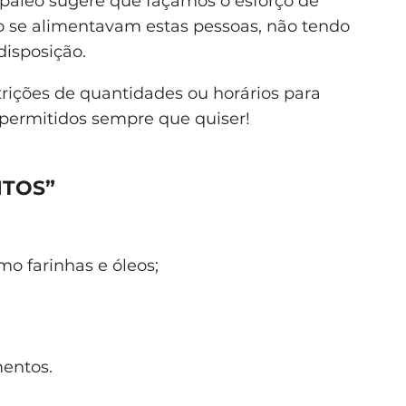
 paleo sugere que façamos o esforço de
 se alimentavam estas pessoas, não tendo
disposição.
trições de quantidades ou horários para
 permitidos sempre que quiser!
NTOS”
mo farinhas e óleos;
mentos.