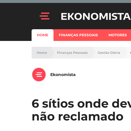
HOME
FINANÇAS PESSOAIS
MOTORES
Home
Finanças Pessoais
Gestão Diária
Ekonomista
6 sítios onde de
não reclamado