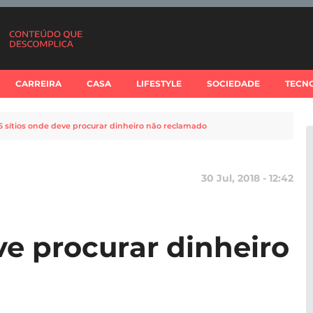
CARREIRA
CASA
LIFESTYLE
SOCIEDADE
TECN
6 sítios onde deve procurar dinheiro não reclamado
30 Jul, 2018 - 12:42
ve procurar dinheiro