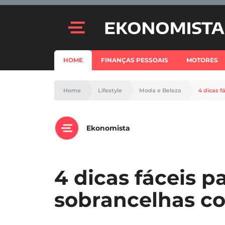
HOME
FINANÇAS PESSOAIS
MOTORES
Home
Lifestyle
Moda e Beleza
4 dicas f
Ekonomista
4 dicas fáceis pa
sobrancelhas co