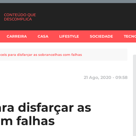
CARREIRA
CASA
LIFESTYLE
SOCIEDADE
TECN
áceis para disfarçar as sobrancelhas com falhas
21 Ago, 2020 - 09:58
ra disfarçar as
m falhas