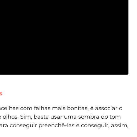
s
celhas com falhas mais bonitas, é associar o
e olhos. Sim, basta usar uma sombra do tom
ra conseguir preenchê-las e conseguir, assim,