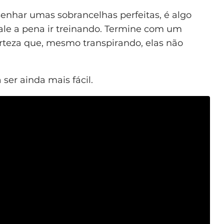
senhar umas sobrancelhas perfeitas, é algo
vale a pena ir treinando. Termine com um
erteza que, mesmo transpirando, elas não
ser ainda mais fácil.