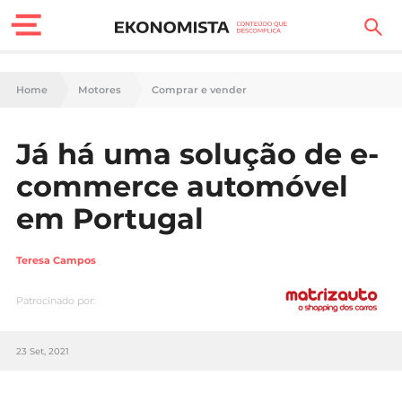
Finanças Pessoais
Home
Motores
Comprar e vender
Motores
Já há uma solução de e-
Carreira
commerce automóvel
Casa
em Portugal
Lifestyle
Teresa Campos
Sociedade
Patrocinado por:
Tecnologia
23 Set, 2021
Negócios