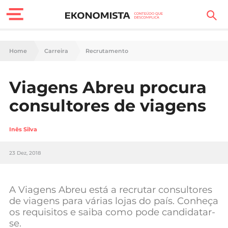
Finanças Pessoais
Home
Carreira
Recrutamento
Motores
Viagens Abreu procura
Carreira
consultores de viagens
Casa
Inês Silva
Lifestyle
23 Dez, 2018
Sociedade
Tecnologia
A Viagens Abreu está a recrutar consultores
de viagens para várias lojas do país. Conheça
os requisitos e saiba como pode candidatar-
Negócios
se.