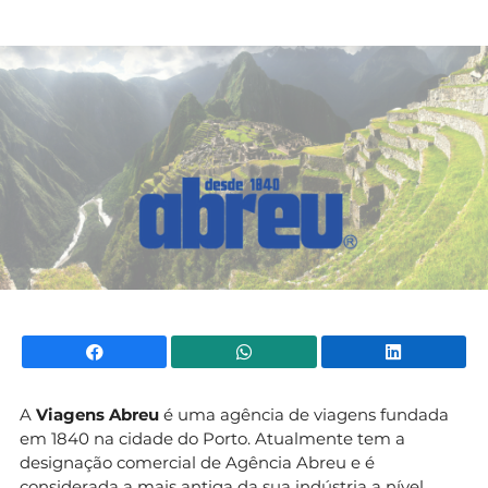
Mundial 2026
Facebook
WhatsApp
Li
A
Viagens Abreu
é uma agência de viagens fundada
em 1840 na cidade do Porto. Atualmente tem a
designação comercial de Agência Abreu e é
considerada a mais antiga da sua indústria a nível