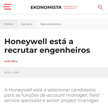
Finanças Pessoais
Home
Carreira
Recrutamento
Motores
Honeywell está a
Carreira
recrutar engenheiros
Casa
Inês Silva
Lifestyle
16 Fev, 2018
Sociedade
Tecnologia
A Honeywell está a selecionar candidatos
para as funções de
account manager, field
service specialist e senior project manager
.
Negócios