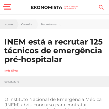
Finanças Pessoais
Home
Carreira
Recrutamento
Motores
INEM está a recrutar 125
Carreira
técnicos de emergência
Casa
pré-hospitalar
Lifestyle
Inês Silva
Sociedade
09 Set, 2019
Tecnologia
O Instituto Nacional de Emergência Médica
Negócios
(INEM) abriu concurso para contratar