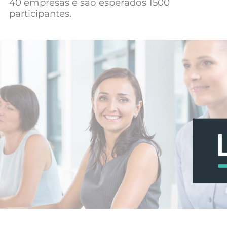
40 empresas e são esperados 1500
Mundial 2026
participantes.