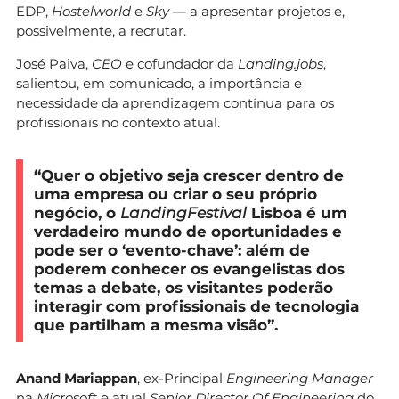
EDP,
Hostelworld
e
Sky —
a apresentar projetos e,
possivelmente, a recrutar.
José Paiva,
CEO
e cofundador da
Landing.jobs
,
salientou, em comunicado, a importância e
necessidade da aprendizagem contínua para os
profissionais no contexto atual.
“Quer o objetivo seja crescer dentro de
uma empresa ou criar o seu próprio
negócio, o
Landing
Festival
Lisboa é um
verdadeiro mundo de oportunidades e
pode ser o ‘evento-chave’: além de
poderem conhecer os evangelistas dos
temas a debate, os visitantes poderão
interagir com profissionais de tecnologia
que partilham a mesma visão”.
Anand Mariappan
, ex-Principal
Engineering
Manager
na
Microsoft
e atual
Senior
Director
Of Engineering
do