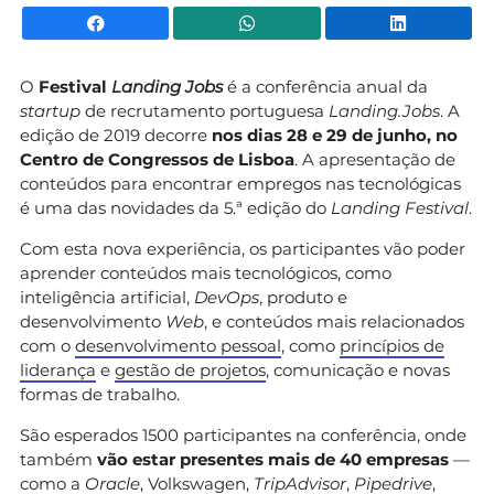
Facebook
WhatsApp
Li
O
Festival
Landing
Jobs
é a conferência anual da
startup
de recrutamento portuguesa
Landing.Jobs
. A
edição de 2019 decorre
nos dias 28 e 29 de junho, no
Centro de Congressos de Lisboa
. A apresentação de
conteúdos para encontrar empregos nas tecnológicas
é uma das novidades da 5.ª edição do
Landing Festival
.
Com esta nova experiência, os participantes vão poder
aprender conteúdos mais tecnológicos, como
inteligência artificial,
DevOps
, produto e
desenvolvimento
Web
, e conteúdos mais relacionados
com o
desenvolvimento pessoal
, como
princípios de
liderança
e
gestão de projetos
, comunicação e novas
formas de trabalho.
São esperados 1500 participantes na conferência, onde
também
vão estar presentes mais de 40 empresas
—
como a
Oracle
, Volkswagen,
TripAdvisor
,
Pipedrive
,