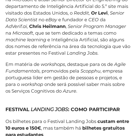
departamento de Inteligência Artificial do 5.º site mais
visitado dos Estados Unidos, o
Reddit,
Or Levi
,
Senior
Data Scientist
no
eBay
e fundador e
CEO
da
AdVerif.ai,
Chris Heilmann
,
Senior
Program Manager
na
Microsoft
, que se tem dedicado a temas como
machine
learning
e Inteligência Artificial, são alguns
dos nomes de referência na área da tecnologia que vão
estar presentes no Festival
Landing Jobs
.
Em matéria de
workshops
, destaque para os de
Agile
Fundamentals
, promovidos pela
Scopphu
, empresa
portuguesa líder em gestão de pessoas e projetos, e
para o
workshop
onde será possível saber mais sobre
os Serviços Cognitivos do
Azure
.
FESTIVAL
LANDING JOBS
: COMO PARTICIPAR
Os bilhetes para o Festival Landing Jobs
custam entre
10 euros e 150€
, mas também há
bilhetes gratuitos
para estudantes
.