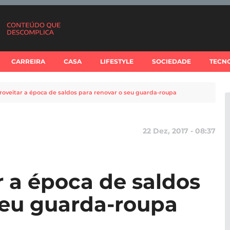
CARREIRA
CASA
LIFESTYLE
SOCIEDADE
TECN
oveitar a época de saldos para renovar o seu guarda-roupa
22 Dez, 2017 - 08:37
 a época de saldos
seu guarda-roupa