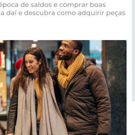
época de saldos e comprar boas
a daí e descubra como adquirir peças