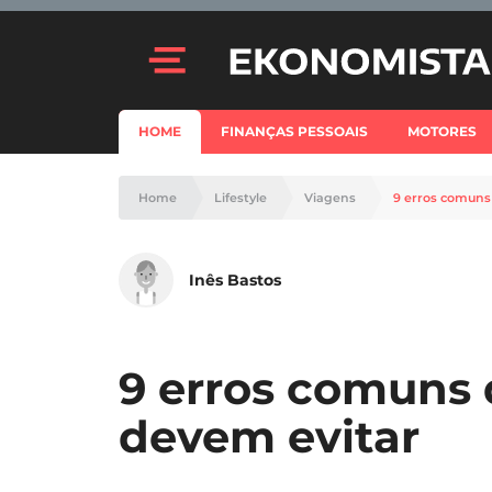
HOME
FINANÇAS PESSOAIS
MOTORES
Home
Lifestyle
Viagens
9 erros comuns 
Inês Bastos
9 erros comuns 
devem evitar