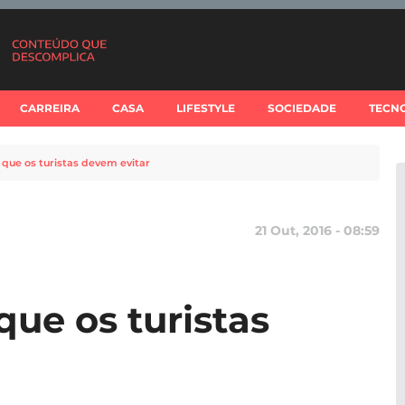
CARREIRA
CASA
LIFESTYLE
SOCIEDADE
TECN
que os turistas devem evitar
21 Out, 2016 - 08:59
que os turistas