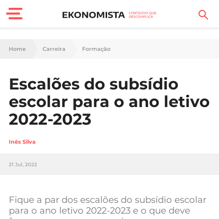
Finanças Pessoais
Home
Carreira
Formação
Motores
Escalões do subsídio
Carreira
escolar para o ano letivo
Casa
2022-2023
Lifestyle
Inês Silva
Sociedade
21 Jul, 2022
Tecnologia
Fique a par dos escalões do subsídio escolar
Negócios
para o ano letivo 2022-2023 e o que deve