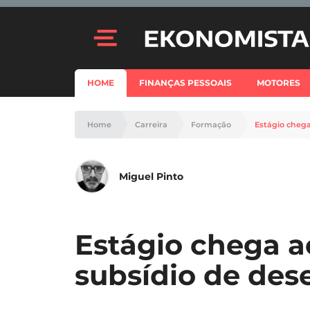
HOME
FINANÇAS PESSOAIS
MOTORES
Home
Carreira
Formação
Estágio chega
Miguel Pinto
Estágio chega ao
subsídio de de