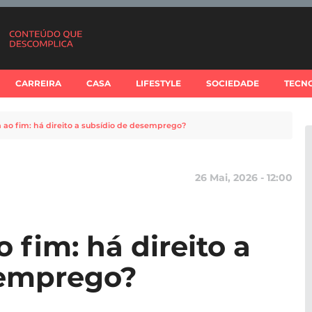
CARREIRA
CASA
LIFESTYLE
SOCIEDADE
TECN
 ao fim: há direito a subsídio de desemprego?
26 Mai, 2026 - 12:00
 fim: há direito a
semprego?