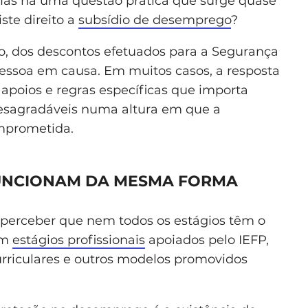
 Mas há uma questão prática que surge quase
ste direito a
subsídio de desemprego
?
o, dos descontos efetuados para a Segurança
 pessoa em causa. Em muitos casos, a resposta
 apoios e regras específicas que importa
desagradáveis numa altura em que a
omprometida.
FUNCIONAM DA MESMA FORMA
 perceber que nem todos os estágios têm o
em
estágios profissionais
apoiados pelo IEFP,
curriculares e outros modelos promovidos