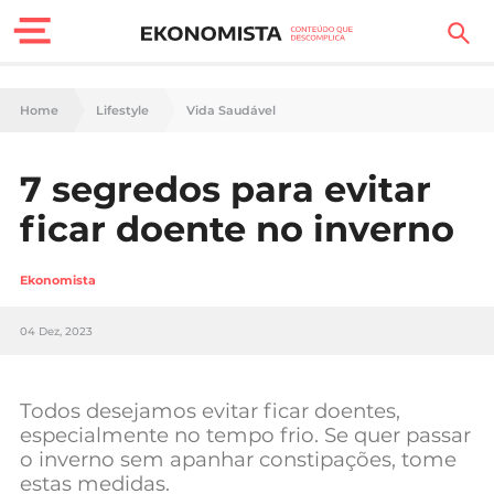
Finanças Pessoais
Home
Lifestyle
Vida Saudável
Motores
7 segredos para evitar
Carreira
ficar doente no inverno
Casa
Ekonomista
Lifestyle
04 Dez, 2023
Sociedade
Tecnologia
Todos desejamos evitar ficar doentes,
especialmente no tempo frio. Se quer passar
o inverno sem apanhar constipações, tome
Negócios
estas medidas.