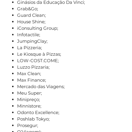
Ginásios da Educação Da Vinci;
Grab&Go;
Guard Clean;
House Shine;
iConsulting Group;
Infotactile;
JumpingClay;
La Pizzeria;
Le Kiosque à Pizzas;
LOW-COST.COME;
Luzzo Pizzaria;
Max Clean;
Max Finance;
Mercado das Viagens;
Meu Super;
Minipreço;
Minnistore;
Odonto Excellence;
Poshlab Tokyo;
Prosegur;
Q’Viagem!;