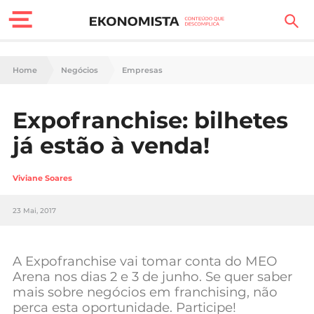
Finanças Pessoais
Home
Negócios
Empresas
Motores
Expofranchise: bilhetes
Carreira
já estão à venda!
Casa
Viviane Soares
Lifestyle
23 Mai, 2017
Sociedade
Tecnologia
A Expofranchise vai tomar conta do MEO
Arena nos dias 2 e 3 de junho. Se quer saber
mais sobre negócios em franchising, não
Negócios
perca esta oportunidade. Participe!